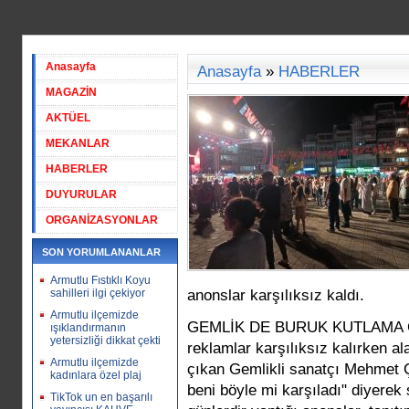
Anasayfa
Anasayfa
»
HABERLER
MAGAZİN
AKTÜEL
MEKANLAR
HABERLER
DUYURULAR
ORGANİZASYONLAR
SON YORUMLANANLAR
Armutlu Fıstıklı Koyu
sahilleri ilgi çekiyor
anonslar karşılıksız kaldı.
Armutlu ilçemizde
GEMLİK DE BURUK KUTLAMA Geml
ışıklandırmanın
yetersizliği dikkat çekti
reklamlar karşılıksız kalırken al
Armutlu ilçemizde
çıkan Gemlikli sanatçı Mehmet Ç
kadınlara özel plaj
beni böyle mi karşıladı" diyerek
TikTok un en başarılı