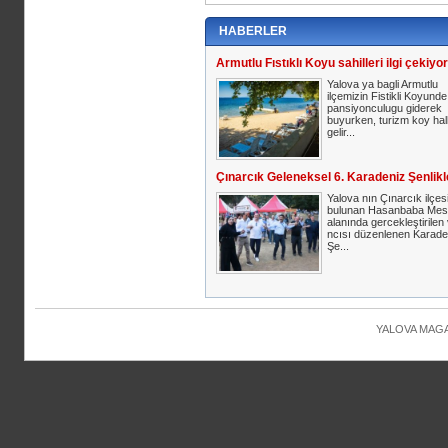
HABERLER
Armutlu Fıstıklı Koyu sahilleri ilgi çekiyor
Yalova ya bagli Armutlu
ilçemizin Fistikli Koyunde,
pansiyonculugu giderek
buyurken, turizm koy hal
gelir...
Çınarcık Geleneksel 6. Karadeniz Şenlikl
Yalova nın Çınarcık ilçes
bulunan Hasanbaba Mes
alanında gercekleştirilen
ncısı düzenlenen Karade
Şe...
YALOVA MAGAZ